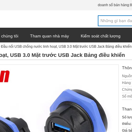
doanh số bán hàng:
8
 chúng tôi
Tham quan nhà máy
Kiểm soát chất lượng
Đầu nối USB chống nước linh hoạt, USB 3.0 Mặt trước USB Jack Bảng điều khiển
og
oạt, USB 3.0 Mặt trước USB Jack Bảng điều khiển
Thông
Nguồn
Hàng 
Chứng
Số mô
Than
Số lư
thiểu:
Giá b