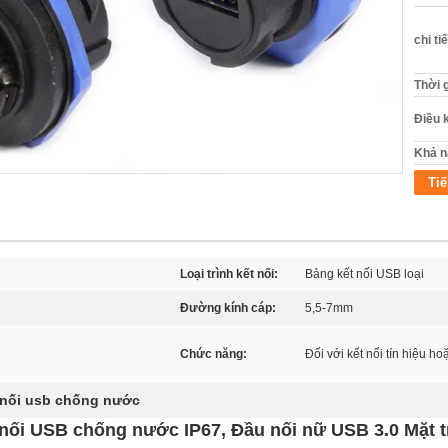
chi ti
Thời 
Điều 
Khả n
Tiế
Loại trình kết nối:
Bảng kết nối USB loại
Đường kính cáp:
5,5-7mm
Chức năng:
Đối với kết nối tín hiệu ho
 nối usb chống nước
nối USB chống nước IP67, Đầu nối nữ USB 3.0 Mặt 