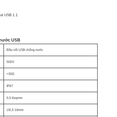
 và USB 1.1
g nước USB
Đầu nối USB chống nước
500V
<30Ω
IP67
0,5-6sqmm
∅6,5-18mm