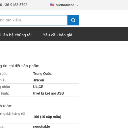
6-136-9183-5798
Vietnamese
Liên hệ chúng tôi
Yêu cầu báo giá
 tin chi tiết sản phẩm:
 gốc:
Trung Quốc
hiệu:
Jnicon
 nhận:
UL,CE
 hình:
thiết bị kết nối USB
h toán:
ợng đặt hàng tối
100 (10 cặp mẫu)
án:
negotiable