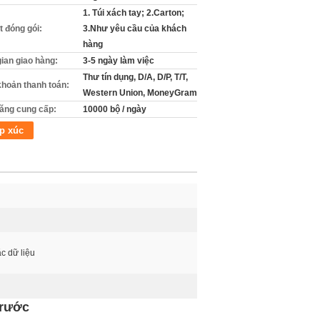
1. Túi xách tay; 2.Carton;
ết đóng gói:
3.Như yêu cầu của khách
hàng
gian giao hàng:
3-5 ngày làm việc
Thư tín dụng, D/A, D/P, T/T,
khoản thanh toán:
Western Union, MoneyGram
ăng cung cấp:
10000 bộ / ngày
p xúc
ặc dữ liệu
trước