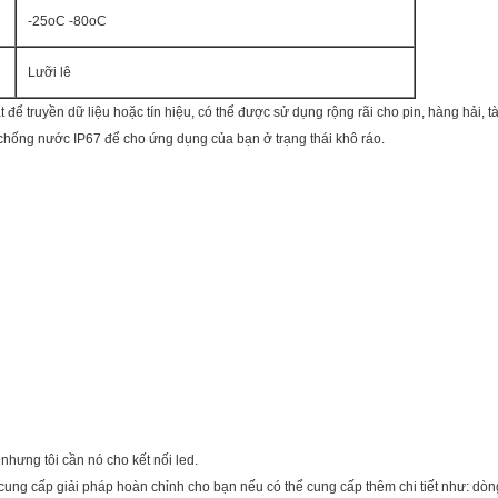
-25oC -80oC
Lưỡi lê
để truyền dữ liệu hoặc tín hiệu, có thể được sử dụng rộng rãi cho pin, hàng hải, tà
chống nước IP67 để cho ứng dụng của bạn ở trạng thái khô ráo.
 nhưng tôi cần nó cho kết nối led.
g cung cấp giải pháp hoàn chỉnh cho bạn nếu có thể cung cấp thêm chi tiết như: dòng 